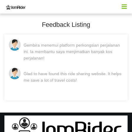
Feedback Listing
Gembira menemui platform perkongsian perjalanan
ini. Ia membantu saya menjimatkan banyak kos
perjalanan!
Glad to have found this ride sharing website. It helps
me save a lot of travel costs!